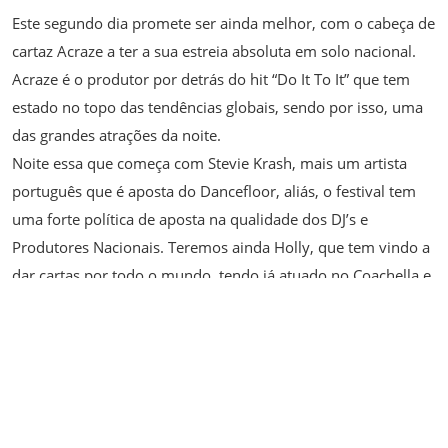
Este segundo dia promete ser ainda melhor, com o cabeça de
cartaz Acraze a ter a sua estreia absoluta em solo nacional.
Acraze é o produtor por detrás do hit “Do It To It” que tem
estado no topo das tendências globais, sendo por isso, uma
das grandes atrações da noite.
Noite essa que começa com Stevie Krash, mais um artista
português que é aposta do Dancefloor, aliás, o festival tem
uma forte política de aposta na qualidade dos DJ’s e
Produtores Nacionais. Teremos ainda Holly, que tem vindo a
dar cartas por todo o mundo, tendo já atuado no Coachella e
mais recentemente no NOS Alive.
Para além disso, teremos os brasileiros Cat Dealers, Krewella,
que vêm a Portugal pela primeira vez em 10 anos, bem como
Sefa, produtor de Hardstyle que também ele se estreia em
solo nacional, numa atuação muito ansiada pelos
festivaleiros.