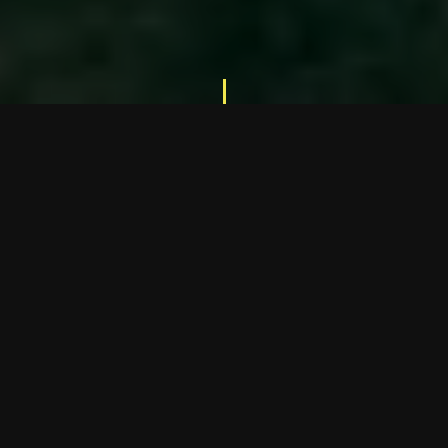
D
e
s
c
o
b
r
e
o
q
u
e
t
e
m
o
s
f
e
i
t
o
!
Ú
L
T
I
M
A
S
N
O
T
Í
C
I
A
S