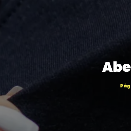
Abe
Pági