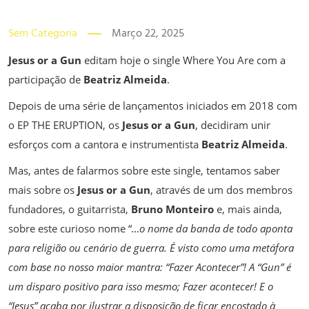
Sem Categoria
Março 22, 2025
Jesus or a Gun
editam hoje o single Where You Are com a
participação de
Beatriz Almeida
.
Depois de uma série de lançamentos iniciados em 2018 com
o EP THE ERUPTION, os
Jesus or a Gun
, decidiram unir
esforços com a cantora e instrumentista
Beatriz Almeida
.
Mas, antes de falarmos sobre este single, tentamos saber
mais sobre os
Jesus or a Gun
, através de um dos membros
fundadores, o guitarrista,
Bruno Monteiro
e, mais ainda,
sobre este curioso nome “
…o nome da banda de todo aponta
para religião ou cenário de guerra. É visto como uma metáfora
com base no nosso maior mantra: “Fazer Acontecer”! A “Gun” é
um disparo positivo para isso mesmo; Fazer acontecer! E o
“Jesus” acaba por ilustrar a disposição de ficar encostado à