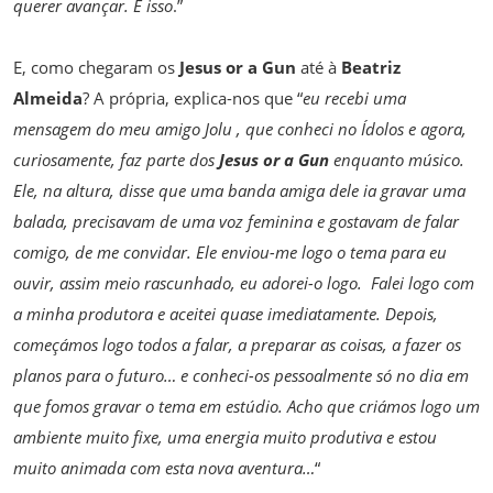
querer avançar. É isso
.”
E, como chegaram os
Jesus or a Gun
até à
Beatriz
Almeida
? A própria, explica-nos que “
eu recebi uma
mensagem do meu amigo Jolu , que conheci no Ídolos e agora,
curiosamente, faz parte dos
Jesus or a Gun
enquanto músico.
Ele, na altura, disse que uma banda amiga dele ia gravar uma
balada, precisavam de uma voz feminina e gostavam de falar
comigo, de me convidar. Ele enviou-me logo o tema para eu
ouvir, assim meio rascunhado, eu adorei-o logo. Falei logo com
a minha produtora e aceitei quase imediatamente. Depois,
começámos logo todos a falar, a preparar as coisas, a fazer os
planos para o futuro… e conheci-os pessoalmente só no dia em
que fomos gravar o tema em estúdio. Acho que criámos logo um
ambiente muito fixe, uma energia muito produtiva e estou
muito animada com esta nova aventura…
“