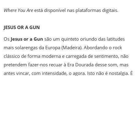
Where You Are
está disponível nas plataformas digitais.
JESUS OR A GUN
Os
Jesus or a Gun
são um quinteto oriundo das latitudes
mais solarengas da Europa (Madeira). Abordando o rock
clássico de forma moderna e carregada de sentimento, não
pretendem fazer-nos recuar à Era Dourada desse som, mas
antes vincar, com intensidade, o agora. Isto não é nostalgia. É
Rock’n’Roll, hoje.
O EP de estreia do grupo, THE ERUPTION – contendo o êxito
FLY HIGH – foi lançado em 2018 pela Mobydick Records.
Após 18 meses a promover o EP em palcos por todo o país,
chegou o confinamento. A banda aproveitou a pausa para