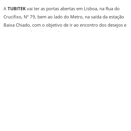
A
TUBITEK
vai ter as portas abertas em Lisboa, na Rua do
Crucifixo, Nº 79, bem ao lado do Metro, na saída da estação
Baixa Chiado, com o objetivo de ir ao encontro dos desejos e
expectativas de todos aqueles que, como nós, gostam e
vivem de e para a música.