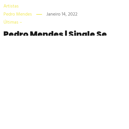
Artistas
Pedro Mendes
Janeiro 14, 2022
Últimas –
Pedro Mendes | Single Se
Disseres Adeus já disponível
digitalmente
Pedro Mendes, está de volta aos singles já neste início de
2022 com Se Disseres Adeus. Se Disseres Adeus tem a
particularidade de ser não apenas um dos primeiros singles
nacionais de 2022 mas, também, de ser a primeira vez em
que Pedro Mendes canta em formato dueto. A voz escolhida
foi a da...