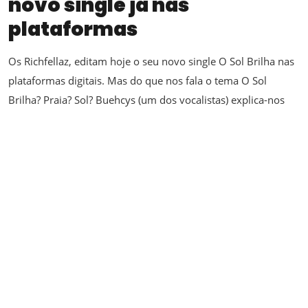
novo single já nas
plataformas
Os Richfellaz, editam hoje o seu novo single O Sol Brilha nas
plataformas digitais. Mas do que nos fala o tema O Sol
Brilha? Praia? Sol? Buehcys (um dos vocalistas) explica-nos
que “é um tema com uma energia muito positiva, que retrata
que a felicidade está dentro de cada...
Artistas
Constança Quinteiro
Julho 4, 2022
Últimas –
Constança Quinteiro | Novo
single Conta-me já